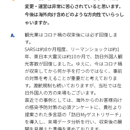
変更・運営は非常に苦心されていると思います。
今後は海外向け含めどのような方向性でいらっし
ゃいますか。
観光業はコロナ禍の収束後には必ず回復しま
す。
SARSは約8か月程度、リーマンショックは約1
年、東日本大震災は約10か月で、訪日外国人観
光客数が回復しました。ゆえに、今はコロナ禍
が収束してから何か手を打つのではなく、事前
の対策を考えることが重要だと考えておりま
す。渡航規制も続いておりますが、当社では在
日外国人の方の来場もございます。
直近での事例としては、海外からのお客様向け
の感染予防対策の必須アンケートに、貴社より
提案された多言語の「訪日Myゲストリサーチ」
を導入し、来場データ分析を行い、収束後の展
開を見据えた準備を進めております。