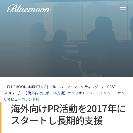
ml/wp-
le-
/
BLUEMOON MARKETING | ブルームーン・マーケティング
CASE
/
STUDY
【 海外向け広報・PR支援】サンリオエンターテイメント サン
リオピューロランド様
海外向けPR活動を2017年に
スタートし長期的支援